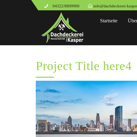
04322/8809900
info@dachdeckerei-kasper
Startseite
Über
Project Title here4