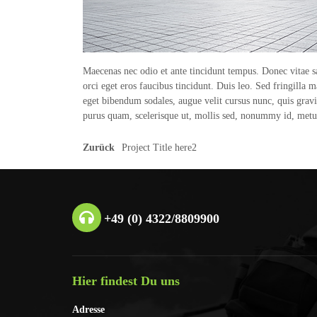
Maecenas nec odio et ante tincidunt tempus. Donec vitae sa
orci eget eros faucibus tincidunt. Duis leo. Sed fringilla 
eget bibendum sodales, augue velit cursus nunc, quis grav
purus quam, scelerisque ut, mollis sed, nonummy id, metu
Zurück
Project Title here2
+49 (0) 4322/8809900
Hier findest Du uns
Adresse