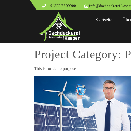
04322/8809900
info@dachdeckerei-kasper
Startseite
Über
Project Category:
P
This is for demo purpose